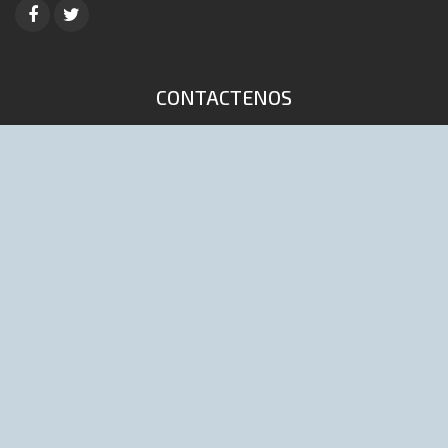
CONTACTENOS
4653-9041 / 6447 (Lineas rotativas)
info@distribuidoraelpibe.com.ar
D'onofrio 168 (1702) Ciudadela, Bs As,
Argentina