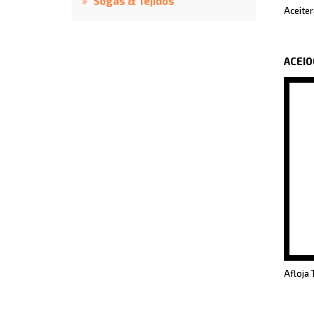
Sogas & Tejidos
Aceiter
ACEI
Afloja 