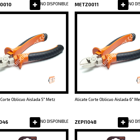
NO DISPONIBLE
NO DI
0010
METZ0011
 Corte Oblicuo Aislada 5" Metz
Alicate Corte Oblicuo Aislada 6" M
NO DISPONIBLE
NO DI
046
ZEPI1048