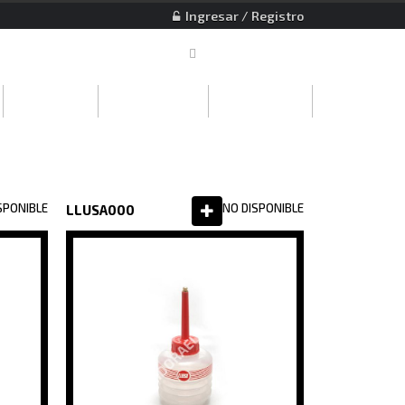
Ingresar / Registro
EMPRESA
DESCARGAS
CONTACTO
SPONIBLE
NO DISPONIBLE
LLUSA000