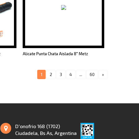
z
Alicate Punta Chata Aislada 8" Metz
1
2
3
4
...
60
»
D'onofrio 168 (1702)
Ciudadela, Bs As, Argentina