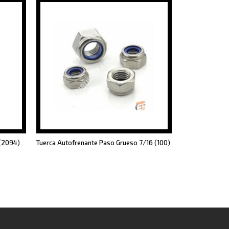
 (2094)
Tuerca Autofrenante Paso Grueso 7/16 (100)
Tejido Cerrami
25mt