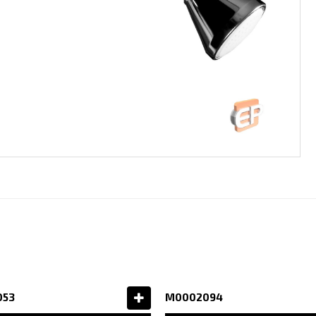
053
M0002094