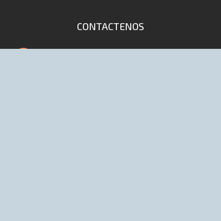
CONTACTENOS
4653-9041 / 6447 (Lineas rotativas)
info@distribuidoraelpibe.com.ar
D'onofrio 168 (1702) Ciudadela, Bs As,
Argentina