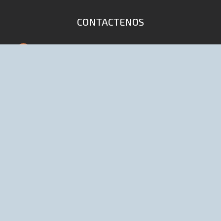
CONTACTENOS
4653-9041 / 6447 (Lineas rotativas)
info@distribuidoraelpibe.com.ar
D'onofrio 168 (1702) Ciudadela, Bs As,
Argentina