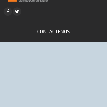
CONTACTENOS
4653-9041 / 6447 (Lineas rotativas)
info@distribuidoraelpibe.com.ar
D'onofrio 168 (1702) Ciudadela, Bs As,
Argentina