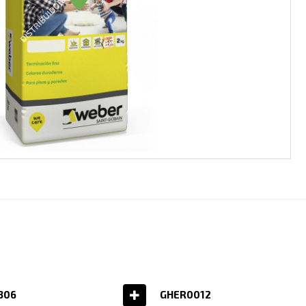
306
GHER0012