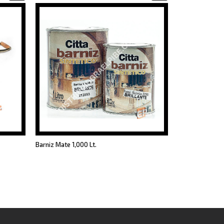
Barniz Mate 1,000 Lt.
Codo 90º M-H C
03 )