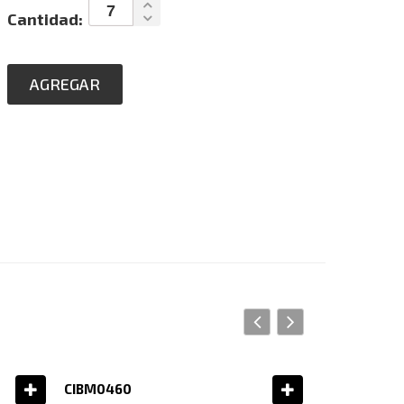
Cantidad:
AGREGAR
CIBM0460
TRES0067